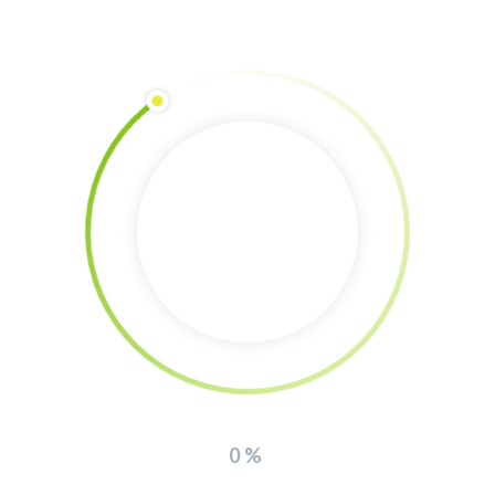
ς
0
ου, 2020    
|
ξιότητες. Βρώσιμο Δάσος, Επίδαυρος 10.11.2019Υποστήριξη αυτού του νέ
αι την μετάβαση σε μια αγροτική ζωή με διατροφική αυτονομία και μεγαλ
ς
0%