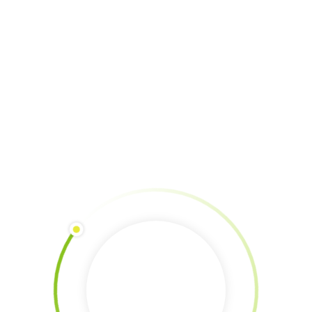
λήψης αποφάσεων για ομάδες και κοινωνικά δίκτυα και
είναι ενεργό μέλος ομάδας μελέτης της αρχαίας ελληνικής
φιλοσοφίας. Υποστηρίζει ότι ο επαναπροσδιορισμός της
σχέσης του ατόμου και η επαφή του με την γη, η
ενασχόληση και η συμμετοχή σε δράσεις που σχετίζονται
με την φύση καθώς και η παρατήρηση και μελέτη της
λειτουργίας που φυσικού συστήματος είναι αυτό που
χρειάζονται τόσο η φύση όσο και ο άνθρωπος για την
έννοια του «εμείς», και οραματίζεται την συν-δημιουργία
ενός χώρου όπου ο άνθρωπος θα συνυπάρχει αρμονικά με
την φύση (ΦΡΟΥΤΟΧΩΡΙΟ – ίδρυση Φρουτοφαγικού Χωριού
– fb 2016). Είναι πολύ χαρούμενη που συμμετέχει ενεργά και
ανήκει στην υπέροχη ομάδα του The Southern Lights, όπου
της δίνεται η ευκαιρία και η δυνατότητα να εκπαιδευτεί
στην αναγέννηση του εδάφους και την δημιουργία των
food forests.